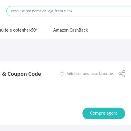
sulte e obtenha$50*
Amazon CashBack
k & Coupon Code
Adicionar aos meus favoritos
Compre agora