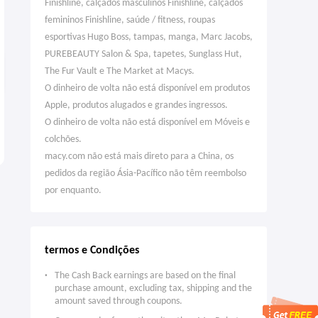
Finishline, calçados masculinos Finishline, calçados
femininos Finishline, saúde / fitness, roupas
esportivas Hugo Boss, tampas, manga, Marc Jacobs,
PUREBEAUTY Salon & Spa, tapetes, Sunglass Hut,
The Fur Vault e The Market at Macys.
O dinheiro de volta não está disponível em produtos
Apple, produtos alugados e grandes ingressos.
EUFY Robot Vacuum Omni S1
Presidente do escritório
O dinheiro de volta não está disponível em Móveis e
Pro com estação all-in-one
ergonômico do Sihoo M18
colchões.
$1,299.99
$128.75
$1,499.99
$169.99
macy.com não está mais direto para a China, os
pedidos da região Ásia-Pacífico não têm reembolso
por enquanto.
termos e Condições
The Cash Back earnings are based on the final
purchase amount, excluding tax, shipping and the
amount saved through coupons.