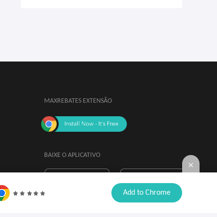
MAXREBATES EXTENSÃO
BAIXE O APLICATIVO
Ao instalar, você concorda com os
Navegador 

Add to Chrome
 Termos e Condições de Extensão.