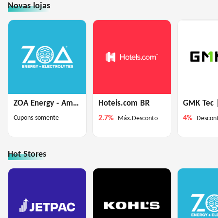
Novas lojas
Hoteis.com BR
ZOA Energy - Amazon Marketplace
Cupons somente
2.7%
4%
Máx.Desconto
Descon
Hot Stores