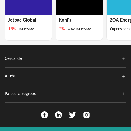
Jetpac Global
Kohl's
18%
3%
Cupons som
Desconto
Máx.Desconto
Cerca de
Ajuda
Países e regiões