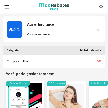
Brasil
Auras Insurance
Cupons somente
Categorias
Dinheiro de volta
Compras online
0%
Você pode gostar também
18%
Máx.
Desconto
4.5%
Desconto
4.5%
Desconto