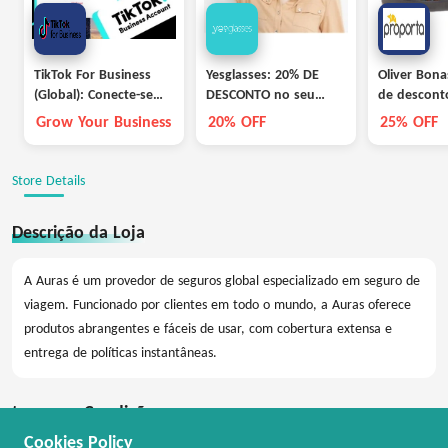
TikTok For Business
Yesglasses: 20% DE
Oliver Bona
(Global): Conecte-se
DESCONTO no seu
de descont
com milhões de fãs
primeiro pedido
sapatos se
Grow Your Business
20% OFF
25% OFF
em promoç
tempo limi
Store Details
Descrição da Loja
A Auras é um provedor de seguros global especializado em seguro de
viagem. Funcionado por clientes em todo o mundo, a Auras oferece
produtos abrangentes e fáceis de usar, com cobertura extensa e
entrega de políticas instantâneas.
termos e Condições
Cookies Policy